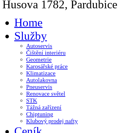
Husova 1782, Pardubice
Home
Služby
Autoservis
Čištění interiéru
Geometrie
Karosářské práce
Klimatizace
Autolakovna
Pneuservis
Renovace světel
STK
Tážná zařízení
Chiptuning
Klubový prodej nafty
Ceník