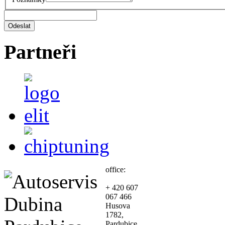
Partneři
office:
+ 420 607
067 466
Husova
1782,
Pardubice